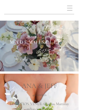
Wedding Planner
ANA & JEFF
40 invités
RECEPTION VENUE: Chateau Martinay
@chateaumartinay