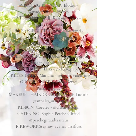
WEDDING PLANNER: Élodie -
@mademoiselle_events
VIDEOGRAPHER: Renaud Conti -
@renaud_conti
PHOTOGRAPHER: Jeremie Bertrand -
@jeremie_bertrand_photographe
FLORAL DESIGN: Laura -
@gloriosa.designerfloral
TABLE ART & FURNITURE: Sonia from Joli
Bazaar - @JoliBazaar
STATIONERY: Elisa - @elisas_papers
BRIDE'S DRESS: Mariana - @louise_valentine
GROOM'S SUIT: Maison Geraci
@maisongeraci
MAKEUP - HAIRDRESSING: Anais Lacurie
@annalcr_makeup
RIBBON: Corette - @cfleursdesign
CATERING: Sophie Perche Giraud
@perchegiraudtraiteur
FIREWORKS: @noy_events_artifices